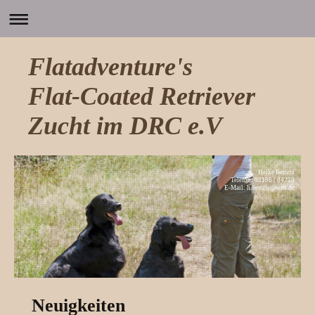
Flatadventure's
Flat-Coated Retriever
Zucht im DRC e.V
Heike Bertels
Telefon: 02196 / 84228
E-Mail: h.bertels@web.de
Neuigkeiten