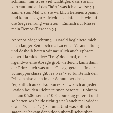
schlimm, mir ist es viel wichtiger, dass sie mir
vertraut und auf das "hört" was ich anweise ;-)...
Zum ersten Mal war sie wirklich tiefenentspannt
und konnte sogar zufrieden schlafen, als wir auf
die Siegerehrung warteten... Einfach nur klasse
mein Dembe-Tierchen ;-)...
Apropos Siegerehrung... Harald begleitete mich
nach langer Zeit noch mal zu einer Veranstaltung
und deshalb hatten wir natürlich auch Ephrem
dabei. Haralds Idee: "Frag' doch mal, ob es
irgendwo eine Absage gibt, vielleicht kann dann
der Prinz auch was tun." Gesagt getan... "In der
Schnupperklasse gibt es was" - so führte ich den
Prinzen also auch in der Schnupperklasse
"eigentlich außer Konkurrenz", wie ich an jeder
Station bei den Richter*innen betonte... Ephrem
hat am 05.06. seinen 10. Geburtstag gefeiert und
so hatten wir beide richtig Spaß auch mal wieder
etwas "Ernstes" ;-) zu tun... Und was soll ich
sagen, er bekam dann doch überall scheinbar